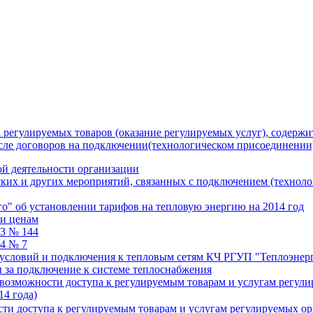
 регулируемых товаров (оказание регулируемых услуг), содержи
исле договоров на подключении(технологическом присоединении
й деятельности организации
ких и других мероприятий, связанных с подключением (технол
" об установлении тарифов на тепловую энергию на 2014 год
 и ценам
13 № 144
14 № 7
 условий и подключения к тепловым сетям КЧ РГУП "Теплоэнер
ы за подключение к системе теплоснабжения
возможности доступа к регулируемым товарам и услугам регулир
14 года)
и доступа к регулируемым товарам и услугам регулируемых орга